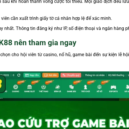
sau khi hoàn thành vòng cược tối thiểu. Mọi giao dịch đều lưu 
viên cần xuất trình giấy tờ cá nhân hợp lệ để xác minh.
duy nhất. Thông tin đăng ký như IP, số điện thoại và ngân hàng p
TK88 nên tham gia ngay
họn cho hội viên từ casino, nổ hũ, game bài đến sự kiện lễ hội