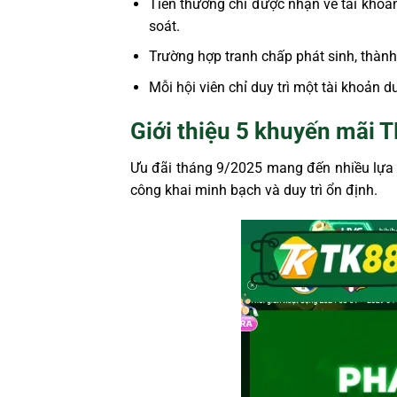
Tiền thưởng chỉ được nhận về tài khoản 
soát.
Trường hợp tranh chấp phát sinh, thành 
Mỗi hội viên chỉ duy trì một tài khoản 
Giới thiệu 5 khuyến mãi 
Ưu đãi tháng 9/2025 mang đến nhiều lựa c
công khai minh bạch và duy trì ổn định.