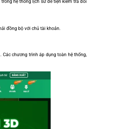
trong hệ thống lịch sử để tiện kiểm tra đối
hải đồng bộ với chủ tài khoản.
. Các chương trình áp dụng toàn hệ thống,