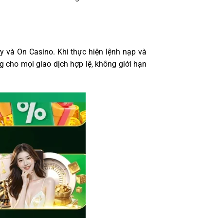
y và On Casino. Khi thực hiện lệnh nạp và
g cho mọi giao dịch hợp lệ, không giới hạn