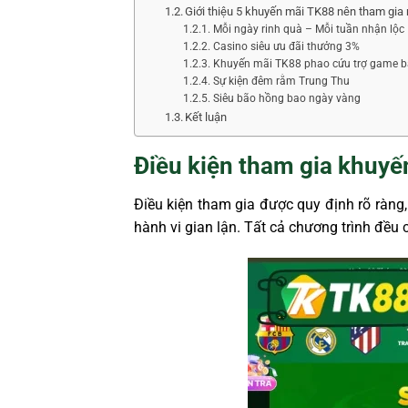
Giới thiệu 5 khuyến mãi TK88 nên tham gia
Mỗi ngày rinh quà – Mỗi tuần nhận lộc
Casino siêu ưu đãi thưởng 3%
Khuyến mãi TK88 phao cứu trợ game b
Sự kiện đêm rằm Trung Thu
Siêu bão hồng bao ngày vàng
Kết luận
Điều kiện tham gia khuy
Điều kiện tham gia được quy định rõ ràng
hành vi gian lận. Tất cả chương trình đều 