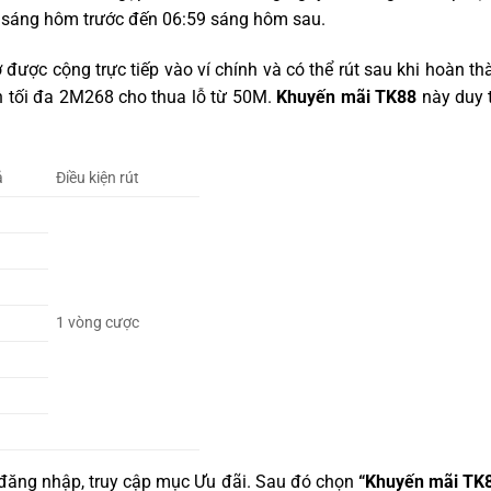
00 sáng hôm trước đến 06:59 sáng hôm sau.
 được cộng trực tiếp vào ví chính và có thể rút sau khi hoàn thà
 tối đa 2M268 cho thua lỗ từ 50M.
Khuyến mãi TK88
này duy t
ả
Điều kiện rút
1 vòng cược
 đăng nhập, truy cập mục Ưu đãi. Sau đó chọn
“Khuyến mãi TK