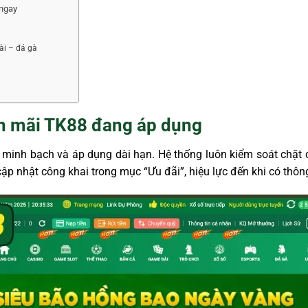
 ngay
ài – đá gà
ến mãi TK88 đang áp dụng
, minh bạch và áp dụng dài hạn. Hệ thống luôn kiểm soát chặt
cập nhật công khai trong mục “Ưu đãi”, hiệu lực đến khi có thôn