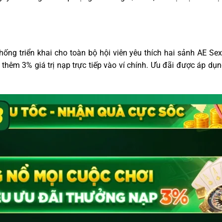
ng triển khai cho toàn bộ hội viên yêu thích hai sảnh AE Sex
thêm 3% giá trị nạp trực tiếp vào ví chính. Ưu đãi được áp dụn