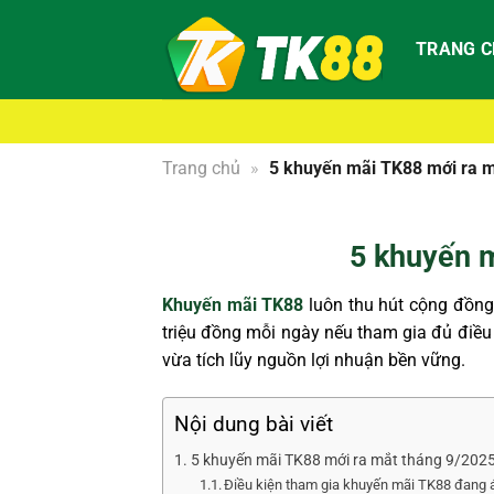
Bỏ
qua
TRANG 
nội
dung
Trang chủ
»
5 khuyến mãi TK88 mới ra m
5 khuyến m
Khuyến mãi TK88
luôn thu hút cộng đồng 
triệu đồng mỗi ngày nếu tham gia đủ điều
vừa tích lũy nguồn lợi nhuận bền vững.
Nội dung bài viết
5 khuyến mãi TK88 mới ra mắt tháng 9/2025
Điều kiện tham gia khuyến mãi TK88 đang 