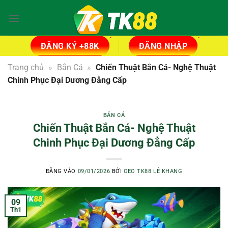
Bỏ
qua
nội
dung
ĐĂNG KÝ +88K
ĐĂNG NHẬP
Trang chủ
»
Bắn Cá
»
Chiến Thuật Bắn Cá- Nghệ Thuật
Chinh Phục Đại Dương Đẳng Cấp
BẮN CÁ
Chiến Thuật Bắn Cá- Nghệ Thuật
Chinh Phục Đại Dương Đẳng Cấp
ĐĂNG VÀO
09/01/2026
BỞI
CEO TK88 LÊ KHANG
09
Th1