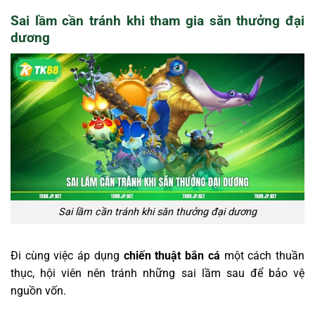
Sai lầm cần tránh khi tham gia săn thưởng đại
dương
Sai lầm cần tránh khi săn thưởng đại dương
Đi cùng việc áp dụng
chiến thuật bắn cá
một cách thuần
thục, hội viên nên tránh những sai lầm sau để bảo vệ
nguồn vốn.