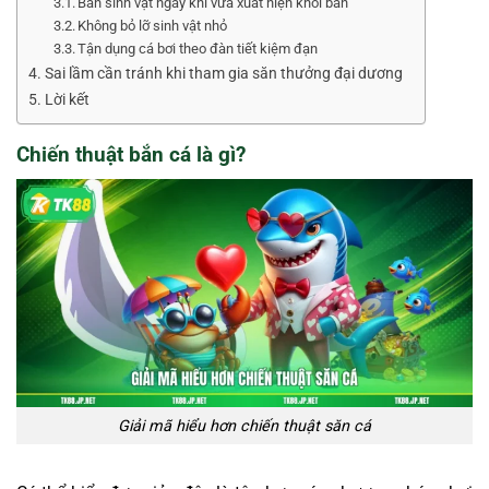
Bắn sinh vật ngay khi vừa xuất hiện khỏi bàn
Không bỏ lỡ sinh vật nhỏ
Tận dụng cá bơi theo đàn tiết kiệm đạn
Sai lầm cần tránh khi tham gia săn thưởng đại dương
Lời kết
Chiến thuật bắn cá là gì?
Giải mã hiểu hơn chiến thuật săn cá