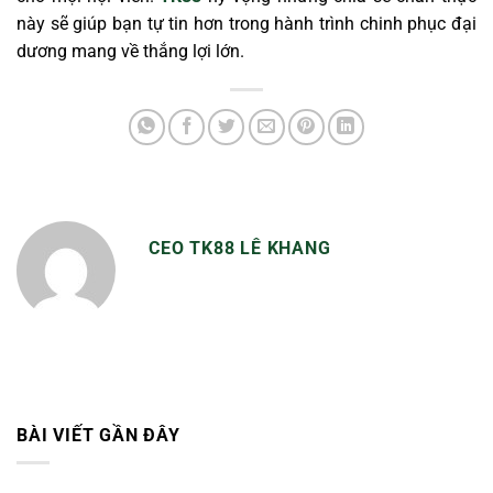
này sẽ giúp bạn tự tin hơn trong hành trình chinh phục đại
dương mang về thắng lợi lớn.
CEO TK88 LÊ KHANG
BÀI VIẾT GẦN ĐÂY