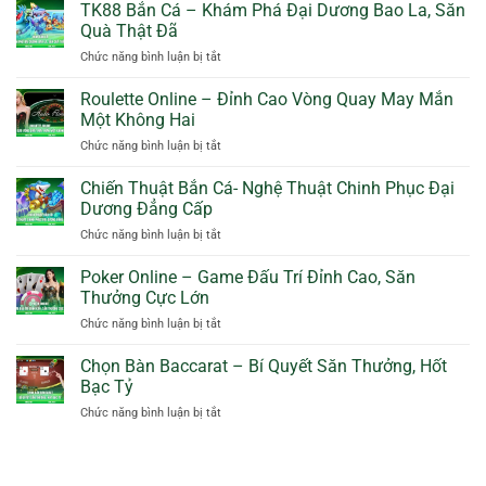
TK88 Bắn Cá – Khám Phá Đại Dương Bao La, Săn
Quà Thật Đã
ở
Chức năng bình luận bị tắt
TK88
Bắn
Roulette Online – Đỉnh Cao Vòng Quay May Mắn
Cá
Một Không Hai
–
ở
Chức năng bình luận bị tắt
Khám
Roulette
Phá
Online
Chiến Thuật Bắn Cá- Nghệ Thuật Chinh Phục Đại
Đại
–
Dương
Dương Đẳng Cấp
Đỉnh
Bao
ở
Chức năng bình luận bị tắt
Cao
La,
Chiến
Vòng
Săn
Thuật
Poker Online – Game Đấu Trí Đỉnh Cao, Săn
Quay
Quà
Bắn
May
Thưởng Cực Lớn
Thật
Cá-
Mắn
Đã
ở
Chức năng bình luận bị tắt
Nghệ
Một
Poker
Thuật
Không
Online
Chọn Bàn Baccarat – Bí Quyết Săn Thưởng, Hốt
Chinh
Hai
–
Phục
Bạc Tỷ
Game
Đại
ở
Chức năng bình luận bị tắt
Đấu
Dương
Chọn
Trí
Đẳng
Bàn
Đỉnh
Cấp
Baccarat
Cao,
–