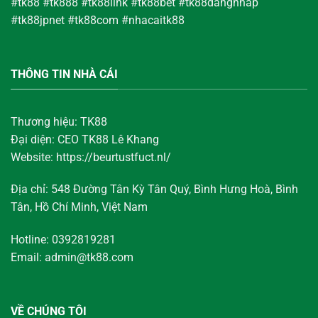
#tk88 #tk888 #tk88link #tk88bet #tk88dangnhap
#tk88jpnet #tk88com #nhacaitk88
THÔNG TIN NHÀ CÁI
Thương hiệu: TK88
Đại diện: CEO TK88 Lê Khang
Website: https://beurtustfuct.nl/
Địa chỉ: 548 Đường Tân Kỳ Tân Quý, Bình Hưng Hoà, Bình
Tân, Hồ Chí Minh, Việt Nam
Hotline: 0392819281
Email:
admin@tk88.com
VỀ CHÚNG TÔI