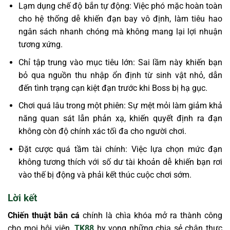
Lạm dụng chế độ bắn tự động: Việc phó mặc hoàn toàn
cho hệ thống dễ khiến đạn bay vô định, làm tiêu hao
ngân sách nhanh chóng mà không mang lại lợi nhuận
tương xứng.
Chỉ tập trung vào mục tiêu lớn: Sai lầm này khiến bạn
bỏ qua nguồn thu nhập ổn định từ sinh vật nhỏ, dẫn
đến tình trạng cạn kiệt đạn trước khi Boss bị hạ gục.
Chơi quá lâu trong một phiên: Sự mệt mỏi làm giảm khả
năng quan sát lẫn phản xạ, khiến quyết định ra đạn
không còn độ chính xác tối đa cho người chơi.
Đặt cược quá tầm tài chính: Việc lựa chọn mức đạn
không tương thích với số dư tài khoản dễ khiến bạn rơi
vào thế bị động và phải kết thúc cuộc chơi sớm.
Lời kết
Chiến thuật bắn cá
chính là chìa khóa mở ra thành công
cho mọi hội viên.
TK88
hy vọng những chia sẻ chân thực