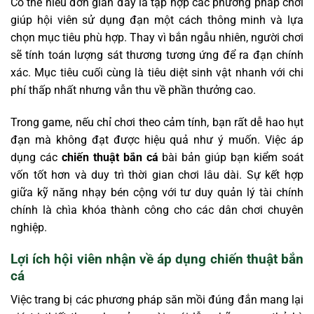
Có thể hiểu đơn giản đây là tập hợp các phương pháp chơi
giúp hội viên sử dụng đạn một cách thông minh và lựa
chọn mục tiêu phù hợp. Thay vì bắn ngẫu nhiên, người chơi
sẽ tính toán lượng sát thương tương ứng để ra đạn chính
xác. Mục tiêu cuối cùng là tiêu diệt sinh vật nhanh với chi
phí thấp nhất nhưng vẫn thu về phần thưởng cao.
Trong game, nếu chỉ chơi theo cảm tính, bạn rất dễ hao hụt
đạn mà không đạt được hiệu quả như ý muốn. Việc áp
dụng các
chiến thuật bắn cá
bài bản giúp bạn kiểm soát
vốn tốt hơn và duy trì thời gian chơi lâu dài. Sự kết hợp
giữa kỹ năng nhạy bén cộng với tư duy quản lý tài chính
chính là chìa khóa thành công cho các dân chơi chuyên
nghiệp.
Lợi ích hội viên nhận về áp dụng chiến thuật bắn
cá
Việc trang bị các phương pháp săn mồi đúng đắn mang lại